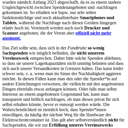
wurden nämlich Anfang 2023 abgeschafft, da es zu einem starken
Ungleichgewicht zwischen Spendenangeboten und -nachfragen
gekommen ist. So erhalten wir bspw. nur sehr selten
funktionstüchtige und noch aktualisierbare
Smartphones und
Tablets
, während die Nachfrage nach diesen Geräten hingegen
relativ hoch ist. Vereinzelt werden auch noch
Drucker und
Scanner
angeboten, die der Verein aber
offiziell nicht mehr
annimmt.
Das Ziel sollte sein, dass sich in der
Fundtruhe
so wenig
Sachspenden
wie möglich befinden, die
nicht unserem
Vereinszweck
entsprechen. Daher bitte solche Spenden ablehnen,
so dass sie unsere Lagerkapazitäten nicht unnötig belasten und dass
sich auch unsere Versandkosten in Grenzen halten. Das kann leider
schwer sein, v. a. wenn man im Sinne der Nachhaltigkeit aggieren
möchte. In diesen Fällen kann man den oder die Spender*in auf
andere Einrichtungen verweisen, die vielleicht mit den angebotenen
Dingen ebenfalls etwas anfangen können. Oder falls man selbst
Interesse an einem angebotenen Gegenstand hat, kann man
transparent und höflich nachfragen, ob man diesen privat für sich
selbst erhalten könnte, bevor er entsorgt werden würde. Die
Wahrscheinlichkeit ist ziemlich hoch, dass Spender*innen
einwilligen, da häufig der nächste Weg für die Hardware der
Elektroschrottcontainer ist. Das gilt aber selbstverständlich
nicht
für
Sachspenden, die wir zur
Erfüllung unseres Vereinszwecks